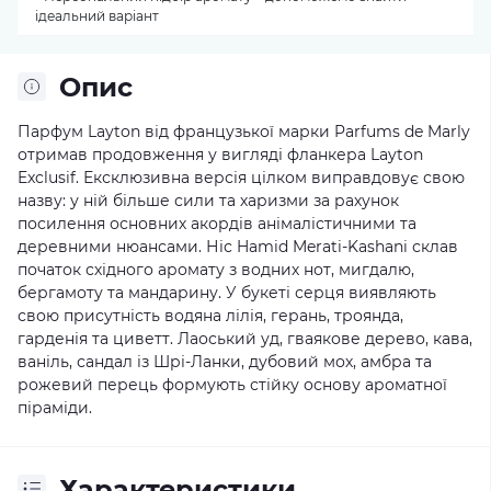
ідеальний варіант
Опис
Парфум Layton від французької марки Parfums de Marly
отримав продовження у вигляді фланкера Layton
Exclusif. Ексклюзивна версія цілком виправдовує свою
назву: у ній більше сили та харизми за рахунок
посилення основних акордів анімалістичними та
деревними нюансами. Ніс Hamid Merati-Kashani склав
початок східного аромату з водних нот, мигдалю,
бергамоту та мандарину. У букеті серця виявляють
свою присутність водяна лілія, герань, троянда,
гарденія та циветт. Лаоський уд, гваякове дерево, кава,
ваніль, сандал із Шрі-Ланки, дубовий мох, амбра та
рожевий перець формують стійку основу ароматної
піраміди.
Характеристики