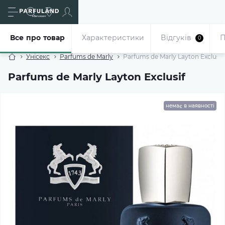
Все про товар
Характеристики
Відгуків
П
0
Унісекс
Parfums de Marly
Parfums de Marly Layton Exclusif
Parfums de Marly Layton Exclusif
немає в наявності