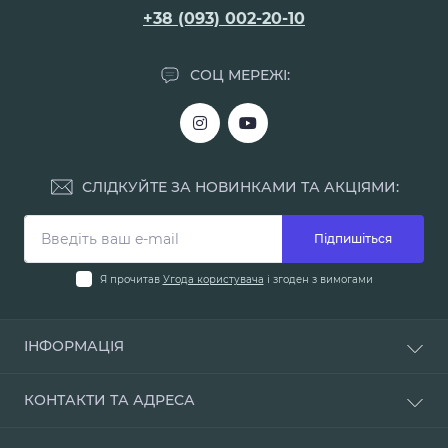
+38 (093) 002-20-10
СОЦ МЕРЕЖІ:
СЛІДКУЙТЕ ЗА НОВИНКАМИ ТА АКЦІЯМИ:
Підпишіться
Я прочитав
Угода користувача
і згоден з вимогами
ІНФОРМАЦІЯ
Доставка і оплата
КОНТАКТИ ТА АДРЕСА
Про нас
Умови повернення
м. Одеса, вул. Мала Арнаутська, 48