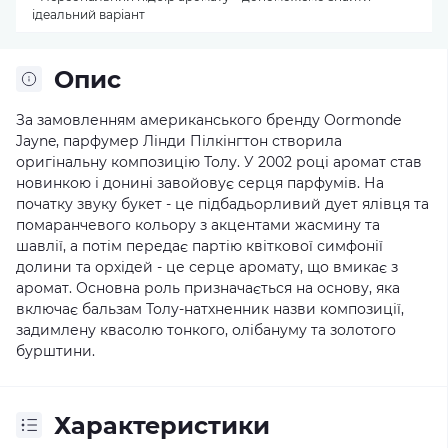
ідеальний варіант
Опис
За замовленням американського бренду Oormonde
Jayne, парфумер Лінди Пілкінгтон створила
оригінальну композицію Толу. У 2002 році аромат став
новинкою і донині завойовує серця парфумів. На
початку звуку букет - це підбадьорливий дует ялівця та
помаранчевого кольору з акцентами жасмину та
шавлії, а потім передає партію квіткової симфонії
долини та орхідей - це серце аромату, що вмикає з
аромат. Основна роль призначається на основу, яка
включає бальзам Толу-натхненник назви композиції,
задимлену квасолю тонкого, олібануму та золотого
бурштини.
Характеристики