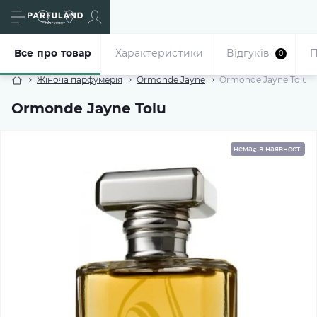
Все про товар
Характеристики
Відгуків
П
0
Жіноча парфумерія
Ormonde Jayne
Ormonde Jayne Tolu
Ormonde Jayne Tolu
немає в наявності