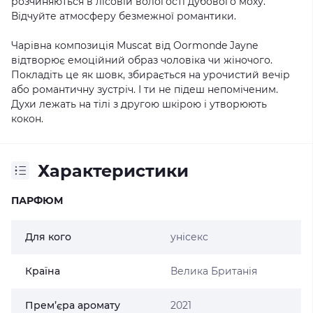
розчиняються в лісовій вологості дубового моху.
Відчуйте атмосферу безмежної романтики.
Чарівна композиція Muscat від Oormonde Jayne
відтворює емоційний образ чоловіка чи жіночого.
Покладіть це як шовк, збирається на урочистий вечір
або романтичну зустріч. І ти не підеш непоміченим.
Духи лежать на тілі з другою шкірою і утворюють
кокон.
Характеристики
ПАРФЮМ
Для кого
унісекс
Країна
Велика Британія
Прем’єра аромату
2021