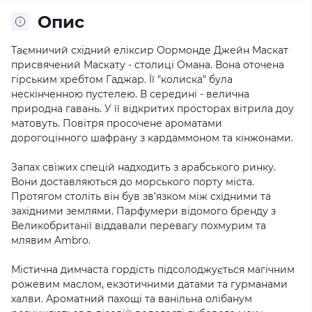
Опис
Таємничий східний еліксир Оормонде Джейн Маскат
присвячений Маскату - столиці Омана. Вона оточена
гірським хребтом Гаджар. Її "колиска" була
нескінченною пустелею. В середині - велична
природна гавань. У її відкритих просторах вітрила доу
матовуть. Повітря просочене ароматами
дорогоцінного шафрану з кардаммоном та кінжонами.
Запах свіжих спецій надходить з арабського ринку.
Вони доставляються до морського порту міста.
Протягом століть він був зв’язком між східними та
західними землями. Парфумери відомого бренду з
Великобританії віддавали перевагу похмурим та
млявим Ambro.
Містична димчаста гордість підсолоджується магічним
рожевим маслом, екзотичними датами та гурманами
халви. Ароматний пахощі та ванільна олібанум