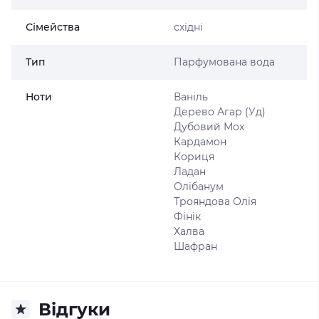
Сімейства
східні
Тип
Парфумована вода
Ноти
Ваніль
Дерево Агар (Уд)
Дубовий Мох
Кардамон
Кориця
Ладан
Олібанум
Трояндова Олія
Фінік
Халва
Шафран
Відгуки