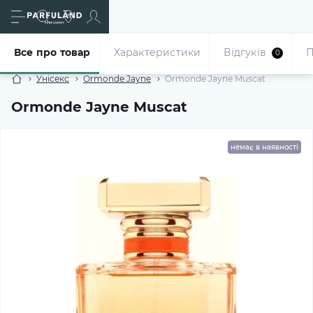
Все про товар
Характеристики
Відгуків
П
0
Унісекс
Ormonde Jayne
Ormonde Jayne Muscat
Ormonde Jayne Muscat
немає в наявності