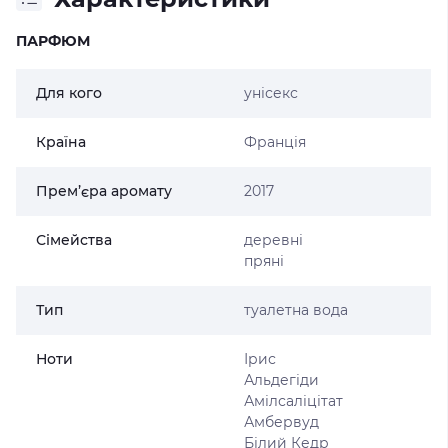
ПАРФЮМ
Для кого
унісекс
Країна
Франція
Прем’єра аромату
2017
Сімейства
деревні
пряні
Тип
туалетна вода
Ноти
Ірис
Альдегіди
Амілсаліцітат
Амбервуд
Білий Кедр