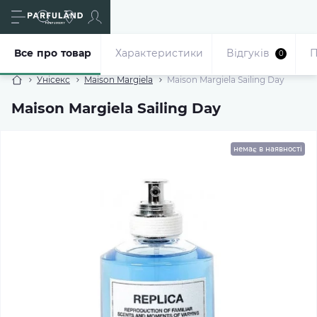
Все про товар
Характеристики
Відгуків
П
0
Унісекс
Maison Margiela
Maison Margiela Sailing Day
Maison Margiela Sailing Day
немає в наявності