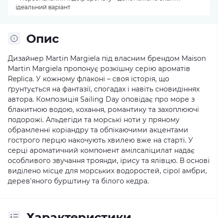
ідеальний варіант
Опис
Дизайнер Martin Margiela під власним брендом Maison
Martin Margiela пропонує розкішну серію ароматів
Replica. У кожному флаконі – своя історія, що
ґрунтується на фантазії, спогадах і навіть сновидіннях
автора. Композиція Sailing Day оповідає про море з
блакитною водою, кохання, романтику та захоплюючі
подорожі. Альдегіди та морські ноти у пряному
обрамленні коріандру та обпікаючими акцентами
гострого перцю накочують хвилею вже на старті. У
серці ароматичний компонент амілсаліцилат надає
особливого звучання троянди, ірису та ялівцю. В основі
виділено місце для морських водоростей, сірої амбри,
дерев'яного бурштину та білого кедра.
Характеристики