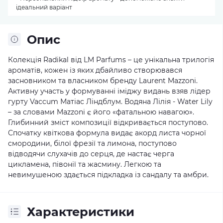
ідеальний варіант
Опис
Колекція Radikal від LM Parfums – це унікальна трилогія
ароматів, кожен із яких дбайливо створювався
засновником та власником бренду Laurent Mazzoni.
Активну участь у формуванні іміджу видань взяв лідер
гурту Vaccum Матіас Ліндблум. Водяна Лілія - ​​Water Lily
– за словами Mazzoni є його «фатальною навагою».
Глибинний зміст композиції відкривається поступово.
Спочатку квіткова формула видає акорд листа чорної
смородини, білої фрезії та лимона, поступово
відводячи слухачів до серця, де настає черга
цикламена, півонії та жасмину. Легкою та
невимушеною здається підкладка із сандалу та амбри.
Характеристики