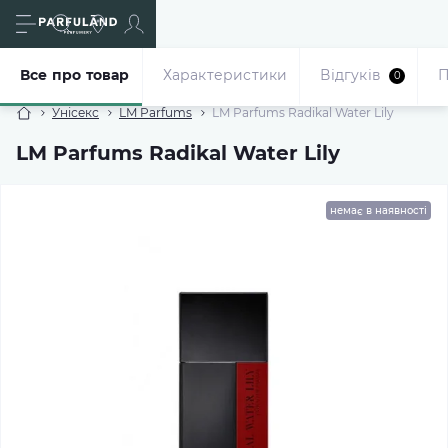
Все про товар
Характеристики
Відгуків
П
0
Унісекс
LM Parfums
LM Parfums Radikal Water Lily
LM Parfums Radikal Water Lily
немає в наявності