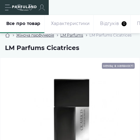
Все про товар
Характеристики
Відгуків
П
0
Жіноча парфумерія
LM Parfums
LM Parfums Cicatrices
LM Parfums Cicatrices
немає в наявності