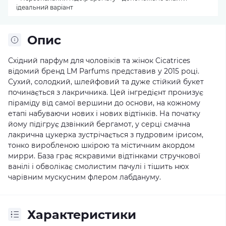
ідеальний варіант
Опис
Східний парфум для чоловіків та жінок Cicatrices
відомий бренд LM Parfums представив у 2015 році.
Сухий, солодкий, шлейфовий та дуже стійкий букет
починається з лакричника. Цей інгредієнт пронизує
піраміду від самої вершини до основи, на кожному
етапі набуваючи нових і нових відтінків. На початку
йому підігрує дзвінкий бергамот, у серці смачна
лакрична цукерка зустрічається з пудровим ірисом,
тонко виробленою шкірою та містичним акордом
мирри. База грає яскравими відтінками стручкової
ванілі і обволікає смолистим пачулі і тішить нюх
чарівним мускусним флером лабдануму.
Характеристики