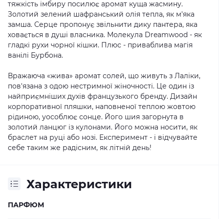
тяжкість імбиру посилює аромат куща жасмину.
Золотий зелений шафранський олія тепла, як м'яка
замша. Серце пропонує звільнити дику пантера, яка
ховається в душі власника. Молекула Dreamwood - як
гладкі рухи чорної кішки. Плюс - приваблива магія
ванілі Бурбона.
Вражаюча «жива» аромат солей, що живуть з Лаліки,
пов'язана з одою нестримної жіночності. Це один із
найприємніших духів французького бренду. Дизайн
корпоративної пляшки, наповненої теплою жовтою
рідиною, уособлює сонце. Його шия загорнута в
золотий ланцюг із кулонами. Його можна носити, як
браслет на руці або нозі. Експеримент - і відчувайте
себе таким же радісним, як літній день!
Характеристики
ПАРФЮМ