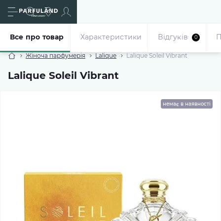
Все про товар
Характеристики
Відгуків
П
0
Жіноча парфумерія
Lalique
Lalique Soleil Vibrant
Lalique Soleil Vibrant
немає в наявності