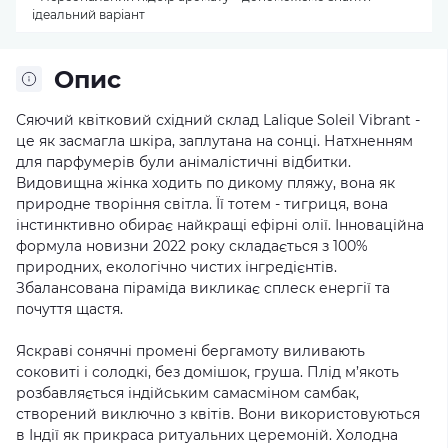
ідеальний варіант
Опис
Сяючий квітковий східний склад Lalique Soleil Vibrant -
це як засмагла шкіра, заплутана на сонці. Натхненням
для парфумерів були анімалістичні відбитки.
Видовищна жінка ходить по дикому пляжу, вона як
природне творіння світла. Її тотем - тигриця, вона
інстинктивно обирає найкращі ефірні олії. Інноваційна
формула новизни 2022 року складається з 100%
природних, екологічно чистих інгредієнтів.
Збалансована піраміда викликає сплеск енергії та
почуття щастя.
Яскраві сонячні промені бергамоту виливають
соковиті і солодкі, без домішок, груша. Плід м’якоть
розбавляється індійським самасміном самбак,
створений виключно з квітів. Вони використовуються
в Індії як прикраса ритуальних церемоній. Холодна