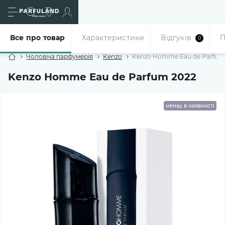
Все про товар
Характеристики
Відгуків
П
0
Чоловіча парфумерія
Kenzo
Kenzo Homme Eau de Parfum
Kenzo Homme Eau de Parfum 2022
немає в наявності