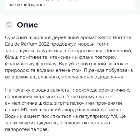
ідеальний варіант
Опис
Сучасний шкіряний дерев’яний аромат Kenzo Homme
Eau de Parfum 2022 продовжує морські теми,
запрошуючи зануритися в безодні океану. Оновлений,
більш помітний та інтенсивний фланк повторює
флагманську формулу. Відчуйте внутрішній зв’язок із
природою та водним елементом. Піраміда побудована
на відміну від власного, молекулярного додавання.
На початку є водна свіжість і прохолода ароматичних,
солонкових морських нот. У чуттєвому серці -
анімалістична шкіра, зігріта палючими променями
сонця. М’який шкіряний акорд близький до замші.
Водний акцент посилюється на папулярному тлі. Це
запах мокрих джунглів, з соковитою зеленню
папоротей та трав.