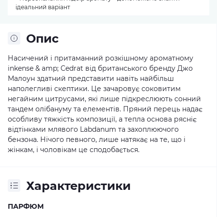
ідеальний варіант
Опис
Насичений і притаманний розкішному ароматному
inkense & amp; Cedrat від британського бренду Джо
Малоун здатний представити навіть найбільш
наполегливі скептики. Це зачаровує соковитим
негайним цитрусами, які лише підкреслюють сонний
тандем олібануму та елементів. Пряний перець надає
особливу тяжкість композиції, а тепла основа рясніє
відтінками млявого Labdanum та захоплюючого
бензона. Нічого певного, лише натякає на те, що і
жінкам, і чоловікам це сподобається.
Характеристики
ПАРФЮМ