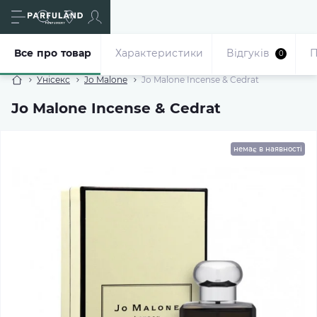
Все про товар
Характеристики
Відгуків
П
0
Унісекс
Jo Malone
Jo Malone Incense & Cedrat
Jo Malone Incense & Cedrat
немає в наявності