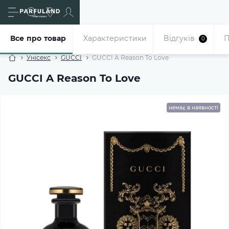
Все про товар
Характеристики
Відгуків
П
0
Унісекс
GUCCI
GUCCI A Reason To Love
GUCCI A Reason To Love
немає в наявності