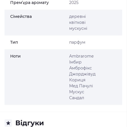
Прем’єра аромату
2025
Сімейства
деревні
квіткові
мускусні
Тип
парфум
Ноти
Ambrarome
Імбир
Амброфікс
Джорджівуд
Кориця
Мед Пачулі
Мускус
Сандал
Відгуки