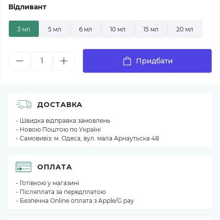
Відливант
3 мл
5 мл
6 мл
10 мл
15 мл
20 мл
Придбати
ДОСТАВКА
- Швидка відправка замовлень
- Новою Поштою по Україні
- Самовивіз: м. Одеса, вул. мала Арнаутьска 48
ОПЛАТА
- Готівкою у магазині
- Післяплата за передплатою
- Безпечна Online оплата з Apple/G pay