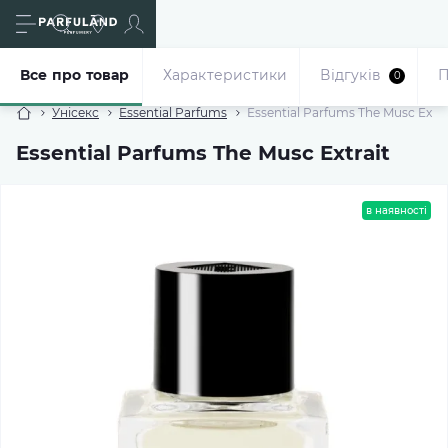
Все про товар
Характеристики
Відгуків
П
0
Унісекс
Essential Parfums
Essential Parfums The Musc Extra
Essential Parfums The Musc Extrait
в наявності