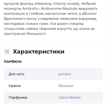
мускусів формує впевнену, тілесну основу. Амброві
молекули Ambrofix і Ambrarome Absolute занурюють
композицію в глибоке, магнетичне тепло, а абсолют
бджолиного воску з медовими нюансами відкриває
несподівані лікерні грані. Усе разом створює
спокусливе, майже тваринне відчуття, що кличе до
пристрасної близькості.
Характеристики
ПАРФЮМ
Для кого
унісекс
Країна
Франція
Парфумер
Calice Becker