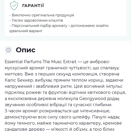
ГАРАНТІЇ
- Виключно оригінальна продукція
- Тисячі задоволених клієнтів
- Персональний підбір аромату – допоможемо знайти
ідеальний варіант
Опис
Essential Parfums The Musc Extrait — це амброво-
мускусний аромат граничної чуттєвості, що спалахує
миттєво. Вже з перших секунд композиція, створена
Каліс Беккер, вибухає пряним теплом кориці, задаючи
напружений і звабливий ритм. Цей вогняний імпульс
підсилює рожеві та фруктові відтінки квіткового серця,
а ексклюзивна деревна молекула Georgywood додає
звучанню особливої вібрації та сучасної глибини.
З часом аромат розкривається ще інтенсивніше,
демонструючи всю силу свого шлейфу. Пачулі надає
йому темного, майже таємничого характеру, кремове
сандалове дерево — м’якості й об’єму, а тріо білих