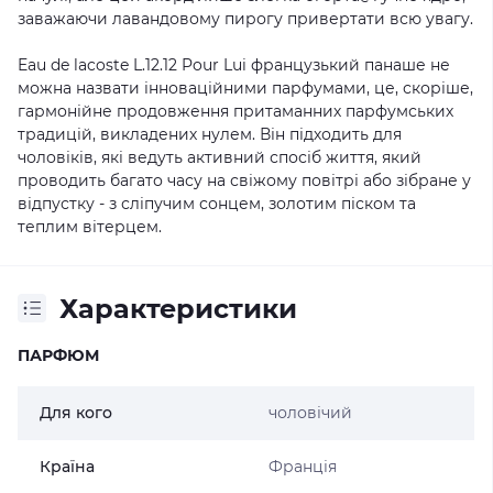
заважаючи лавандовому пирогу привертати всю увагу.
Eau de lacoste L.12.12 Pour Lui французький панаше не
можна назвати інноваційними парфумами, це, скоріше,
гармонійне продовження притаманних парфумських
традицій, викладених нулем. Він підходить для
чоловіків, які ведуть активний спосіб життя, який
проводить багато часу на свіжому повітрі або зібране у
відпустку - з сліпучим сонцем, золотим піском та
теплим вітерцем.
Характеристики
ПАРФЮМ
Для кого
чоловічий
Країна
Франція