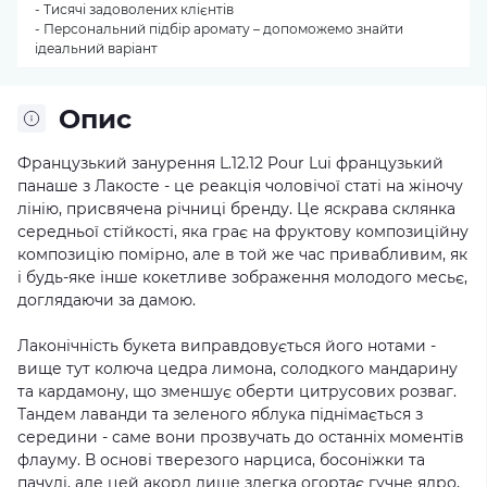
- Тисячі задоволених клієнтів
- Персональний підбір аромату – допоможемо знайти
ідеальний варіант
Опис
Французький занурення L.12.12 Pour Lui французький
панаше з Лакосте - це реакція чоловічої статі на жіночу
лінію, присвячена річниці бренду. Це яскрава склянка
середньої стійкості, яка грає на фруктову композиційну
композицію помірно, але в той же час привабливим, як
і будь-яке інше кокетливе зображення молодого месьє,
доглядаючи за дамою.
Лаконічність букета виправдовується його нотами -
вище тут колюча цедра лимона, солодкого мандарину
та кардамону, що зменшує оберти цитрусових розваг.
Тандем лаванди та зеленого яблука піднімається з
середини - саме вони прозвучать до останніх моментів
флауму. В основі тверезого нарциса, босоніжки та
пачулі, але цей акорд лише злегка огортає гучне ядро,