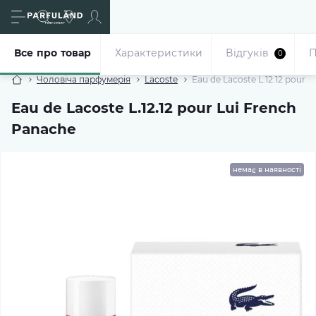
Все про товар
Характеристики
Відгуків
П
0
Чоловіча парфумерія
Lacoste
Eau de Lacoste L.12.12 pour 
Eau de Lacoste L.12.12 pour Lui French
Panache
немає в наявності