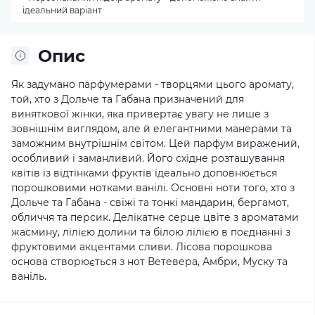
ідеальний варіант
Опис
Як задумано парфумерами - творцями цього аромату,
той, хто з Дольче та Габана призначений для
виняткової жінки, яка привертає увагу не лише з
зовнішнім виглядом, але й елегантними манерами та
заможним внутрішнім світом. Цей парфум виражений,
особливий і заманливий. Його східне розташування
квітів із відтінками фруктів ідеально доповнюється
порошковими нотками ванілі. Основні ноти того, хто з
Дольче та Габана - свіжі та тонкі мандарин, бергамот,
обличчя та персик. Делікатне серце цвіте з ароматами
жасмину, лілією долини та білою лілією в поєднанні з
фруктовими акцентами сливи. Лісова порошкова
основа створюється з нот Ветевера, Амбри, Муску та
ваніль.