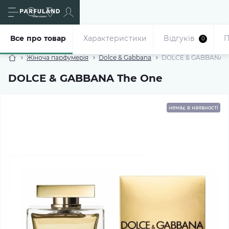
Все про товар
Характеристики
Відгуків
П
0
Жіноча парфумерія
Dolce & Gabbana
DOLCE & GABBANA T
DOLCE & GABBANA The One
немає в наявності