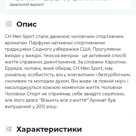
ідеальний варіант
Опис
CH Men Sport стали даниною чоловічим спортивним
ароматам. Парфуми натхненні спортивними
традиціями Східного узбережжя США. Прогуляючи
вихідні у вихідні, тенісна вечірка - це активний спосіб
життя справжніх джентльменів. За словами Кароліни,
Еррера, чоловік, який обирає CH Men Sport, має
унікальну особистість, він є елегантним і безтурботним,
сміливим та молодим духом. Він живе «в повній мірі» і
насолоджується кожною моментом життя. Чоловіки
Чоловіки Спорт не сприймає себе занадто серйозно,
але його девіз: "Візьміть все з життя!" Аромат був
випущений у 2012 році.
Характеристики