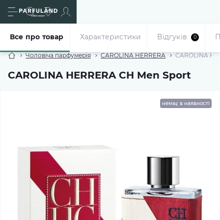
Все про товар
Характеристики
Відгуків
П
0
Чоловіча парфумерія
CAROLINA HERRERA
CAROLINA HER
CAROLINA HERRERA CH Men Sport
немає в наявності