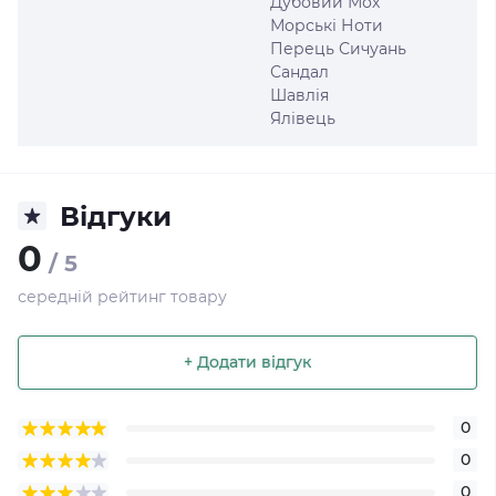
Дубовий Мох
Морські Ноти
Перець Сичуань
Сандал
Шавлія
Ялівець
Відгуки
0
/ 5
середній рейтинг товару
+ Додати відгук
0
0
0