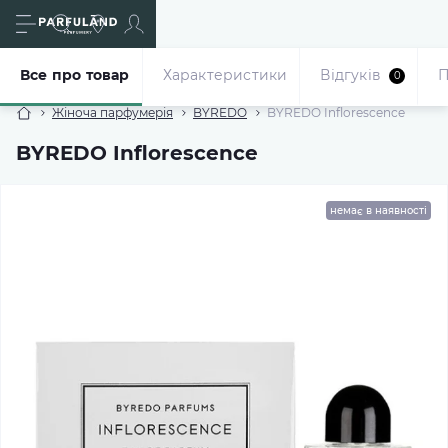
Все про товар
Характеристики
Відгуків
П
0
Жіноча парфумерія
BYREDO
BYREDO Inflorescence
BYREDO Inflorescence
немає в наявності