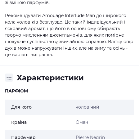
зі зміною парфумів.
Рекомендувати Amouage Interlude Man до широкого
кола чоловіків безглуздо. Це такий індивідуальний і
яскравий аромат, що його в основному обирають
творчо мисленням джентльменів, для яких помірне
шокуюче суспільство є звичайною справою. Влітку опір
духів може напружувати інших, але на зиму та осінь -
це варіант виграшів.
Характеристики
ПАРФЮМ
Для кого
чоловічий
Країна
Оман
Парфумер
Pierre Negrin