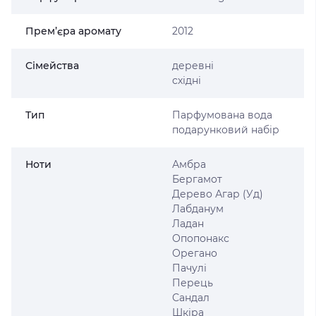
Прем’єра аромату
2012
Сімейства
деревні
східні
Тип
Парфумована вода
подарунковий набір
Ноти
Амбра
Бергамот
Дерево Агар (Уд)
Лабданум
Ладан
Опопонакс
Орегано
Пачулі
Перець
Сандал
Шкіра