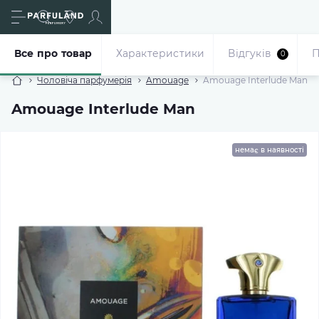
Все про товар
Характеристики
Відгуків
П
0
Чоловіча парфумерія
Amouage
Amouage Interlude Man
Amouage Interlude Man
немає в наявності