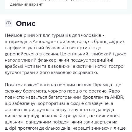
ідеальний варіант
Опис
Неймовірний хіт для гурманів для чоловіків -
інтермедія з Amouage - приклад того, як бренд східних
парфумів здатний буквально витерти ніс до
європейського згасання. Це стильний, глибокий і дуже
наполегливий фланкер, який поєднує традиційні
арабські мотиви та дивовижні екзотичні нотки гострої
лугової трави з його казковою яскравістю.
Початок важкої ваги на перший погляд Піраміда - це
склянку бергамота, чорного перцю та орегано. Ядро
повністю надається багатогранним бродягам та AMBR,
що забезпечує корпоративне східне співзвучне, а
основа шкіри, ручного вітру, пачулі та сандалвуда
лише завершує початок. Як результат, це виявилося
щільним, райдужним поїздом, який залишається на
шкірі протягом декількох днів, нарешті зникаючи лише