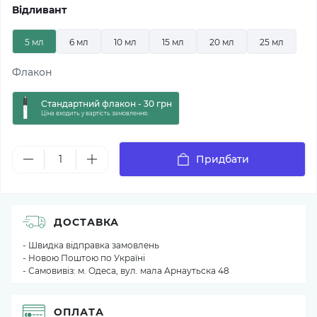
Відливант
5 мл
6 мл
10 мл
15 мл
20 мл
25 мл
Флакон
Стандартний флакон - 30 грн
Ціна входить у вартість замовлення:
Придбати
ДОСТАВКА
- Швидка відправка замовлень
- Новою Поштою по Україні
- Самовивіз: м. Одеса, вул. мала Арнаутьска 48
ОПЛАТА