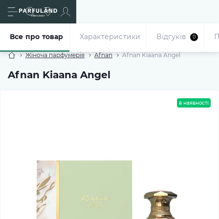
Все про товар
Характеристики
Відгуків
П
0
Жіноча парфумерія
Afnan
Afnan Kiaana Angel
Afnan Kiaana Angel
в наявності