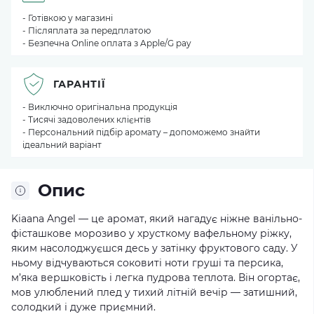
- Готівкою у магазині
- Післяплата за передплатою
- Безпечна Online оплата з Apple/G pay
ГАРАНТІЇ
- Виключно оригінальна продукція
- Тисячі задоволених клієнтів
- Персональний підбір аромату – допоможемо знайти
ідеальний варіант
Опис
Kiaana Angel — це аромат, який нагадує ніжне ванільно-
фісташкове морозиво у хрусткому вафельному ріжку,
яким насолоджуєшся десь у затінку фруктового саду. У
ньому відчуваються соковиті ноти груші та персика,
м’яка вершковість і легка пудрова теплота. Він огортає,
мов улюблений плед у тихий літній вечір — затишний,
солодкий і дуже приємний.