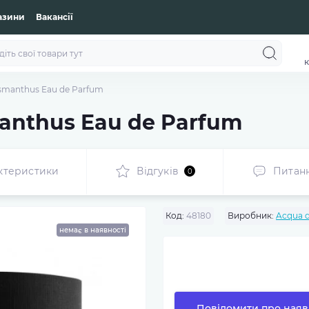
азини
Вакансії
к
smanthus Eau de Parfum
anthus Eau de Parfum
ктеристики
Відгуків
Питан
0
Код:
48180
Виробник:
Acqua 
немає в наявності
Повідомити про наяв