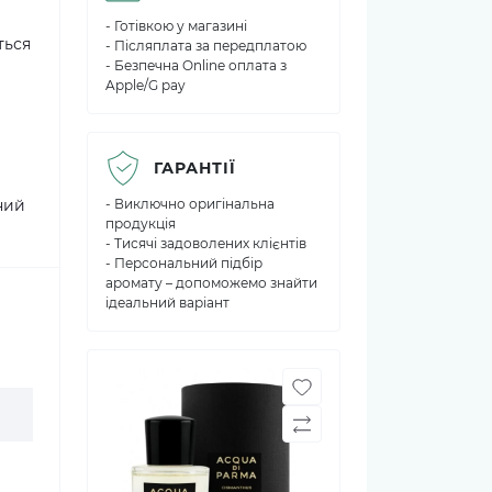
- Готівкою у магазині
ться
- Післяплата за передплатою
- Безпечна Online оплата з
Apple/G pay
м
ГАРАНТІЇ
ний
- Виключно оригінальна
продукція
- Тисячі задоволених клієнтів
- Персональний підбір
аромату – допоможемо знайти
ідеальний варіант