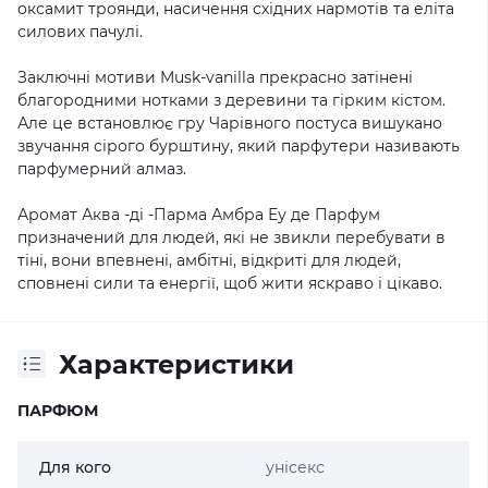
оксамит троянди, насичення східних нармотів та еліта
силових пачулі.
Заключні мотиви Musk-vanilla прекрасно затінені
благородними нотками з деревини та гірким кістом.
Але це встановлює гру Чарівного постуса вишукано
звучання сірого бурштину, який парфутери називають
парфумерний алмаз.
Аромат Аква -ді -Парма Амбра Еу де Парфум
призначений для людей, які не звикли перебувати в
тіні, вони впевнені, амбітні, відкриті для людей,
сповнені сили та енергії, щоб жити яскраво і цікаво.
Характеристики
ПАРФЮМ
Для кого
унісекс