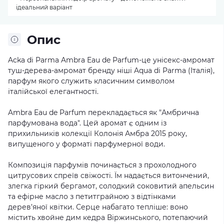
ідеальний варіант
Опис
Acka di Parma Ambra Eau de Parfum-це унісекс-амромат
туш-дерева-амромат бренду ніші Aqua di Parma (Італія),
парфум якого служить класичним символом
італійської елегантності.
Ambra Eau de Parfum перекладається як "Амбрична
парфумована вода". Цей аромат є одним із
прихильників колекції Колонія Амбра 2015 року,
випущеного у форматі парфумерної води.
Композиція парфумів починається з прохолодного
цитрусових спреїв свіжості. Їм надається витончений,
злегка гіркий бергамот, солодкий соковитий апельсин
та ефірне масло з петитграйною з відтінками
дерев’яної квітки. Серце набагато тепліше: воно
містить хвойне дим кедра Віржинського, потепаючий