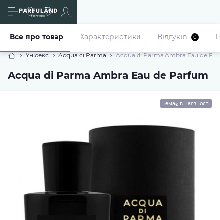
Все про товар
Характеристики
Відгуків
П
0
Унісекс
Acqua di Parma
Acqua di Parma Ambra Eau de Pa
Acqua di Parma Ambra Eau de Parfum
немає в наявності